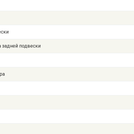
ески
а задней подвески
ра