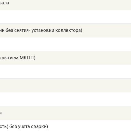
вала
н без снятия- установки коллектора)
о снятием МКПП)
ы
сть( без учета сварки)