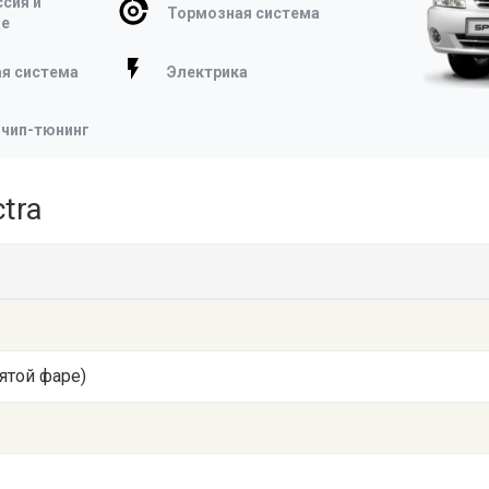
сия и
Тормозная система
ие
я система
Электрика
 чип-тюнинг
tra
ятой фаре)