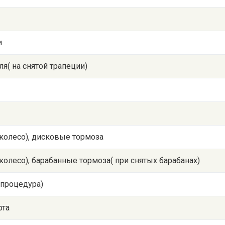
и
я( на снятой трапеции)
 колесо), дисковые тормоза
 колесо), барабанные тормоза( при снятых барабанах)
 процедура)
рта