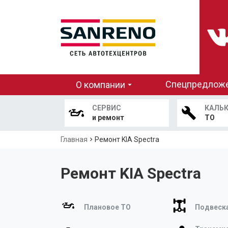
Основная
Спецпредлож
О компании
навигация
СЕРВИС
КАЛЬ
и ремонт
ТО
Строка
Главная
Ремонт KIA Spectra
навигации
Ремонт KIA Spectra
Плановое ТО
Подвеска