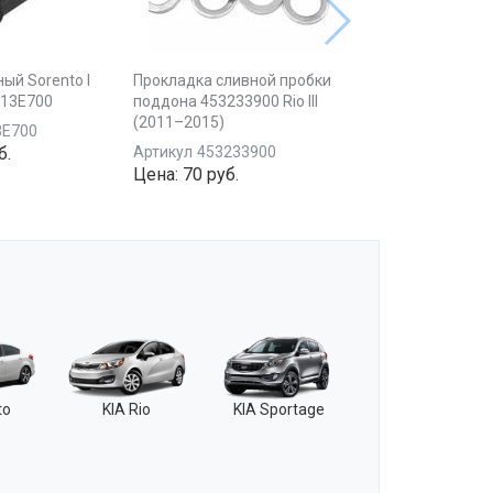
ый Sorento I
Прокладка сливной пробки
113E700
поддона 453233900 Rio III
(2011–2015)
3E700
б.
Артикул
453233900
Цена:
70 руб.
to
KIA Rio
KIA Sportage