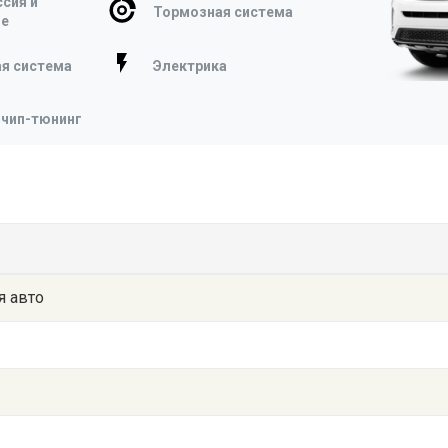
сия и
Тормозная система
ие
я система
Электрика
 чип-тюнинг
я авто