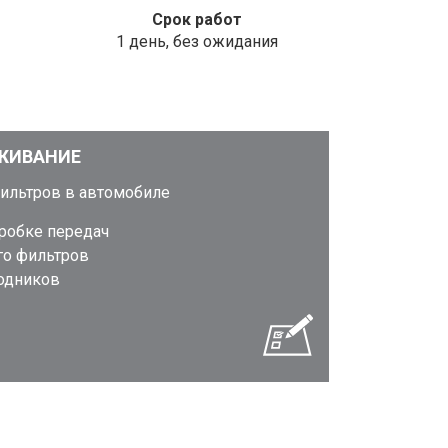
Срок работ
1 день, без ожидания
ЖИВАНИЕ
фильтров в автомобиле
оробке передач
го фильтров
ходников