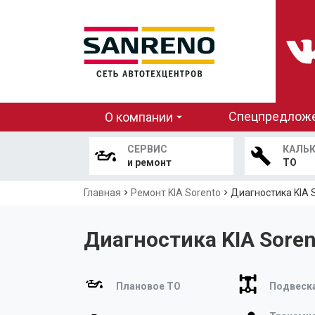
Основная
Спецпредлож
О компании
навигация
СЕРВИС
КАЛЬ
и ремонт
ТО
Строка
Главная
Ремонт KIA Sorento
Диагностика KIA 
навигации
Диагностика KIA Soren
Плановое ТО
Подвеска