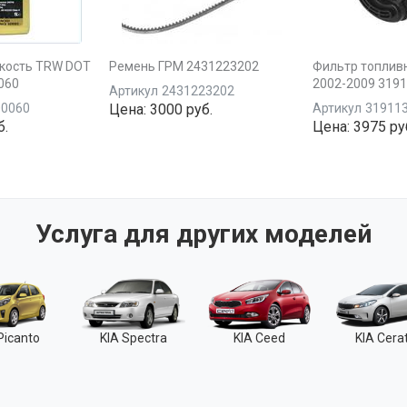
кость TRW DOT
Ремень ГРМ 2431223202
Фильтр топливн
0060
2002-2009 319
Артикул
2431223202
00060
Цена:
3000 руб.
Артикул
31911
б.
Цена:
3975 ру
Услуга для других моделей
Picanto
KIA Spectra
KIA Ceed
KIA Cera