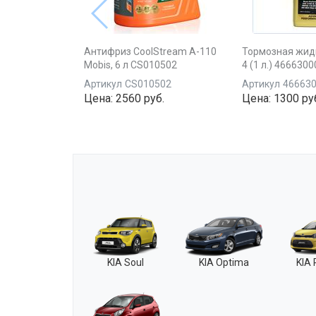
Антифриз CoolStream A-110
Тормозная жид
Mobis, 6 л CS010502
4 (1 л.) 466630
Артикул
CS010502
Артикул
46663
Цена:
2560 руб.
Цена:
1300 ру
KIA Soul
KIA Optima
KIA 