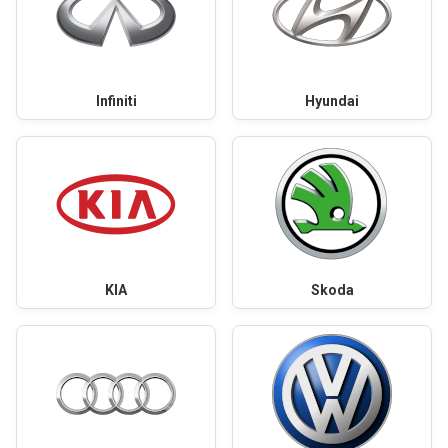
Infiniti
Hyundai
KIA
Skoda