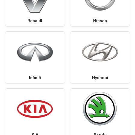
Renault
Nissan
Infiniti
Hyundai
KIA
Skoda