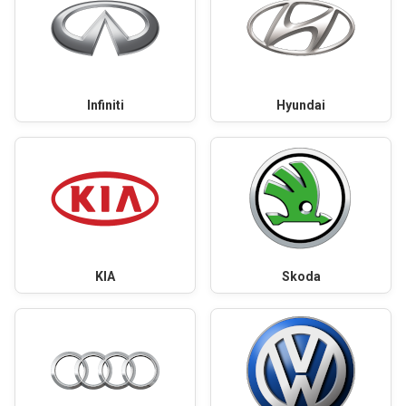
Infiniti
Hyundai
KIA
Skoda