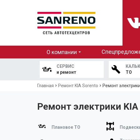
Основная
Спецпредлож
О компании
навигация
СЕРВИС
КАЛЬ
и ремонт
ТО
Строка
Главная
Ремонт KIA Sorento
Ремонт электрики
навигации
Ремонт электрики KIA
Плановое ТО
Подвеска