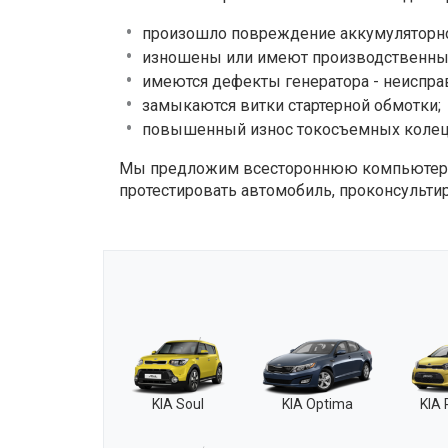
произошло повреждение аккумуляторно
изношены или имеют производственн
имеются дефекты генератора - неиспра
замыкаются витки стартерной обмотки;
повышенный износ токосъемных колец
Мы предложим всестороннюю компьютерну
протестировать автомобиль, проконсульти
KIA Soul
KIA Optima
KIA 