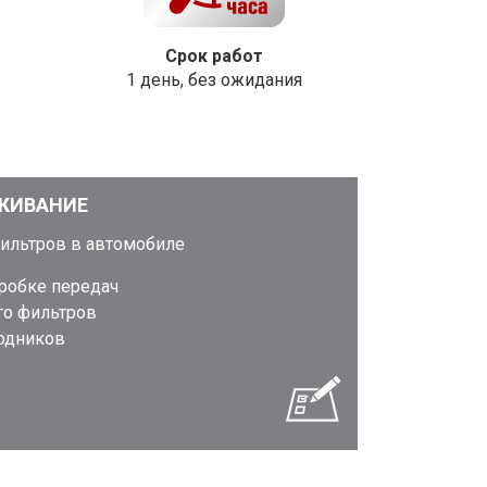
Срок работ
1 день, без ожидания
ЖИВАНИЕ
фильтров в автомобиле
оробке передач
го фильтров
ходников