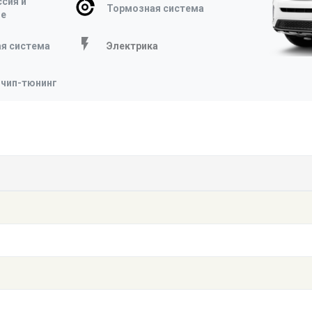
сия и
Тормозная система
ие
я система
Электрика
 чип-тюнинг