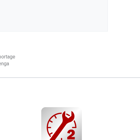
ortage
enga