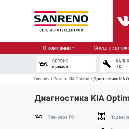
Основная
Спецпредлож
О компании
навигация
СЕРВИС
КАЛЬ
и ремонт
ТО
Строка
Главная
Ремонт KIA Optima
Диагностика KIA 
навигации
Диагностика KIA Opti
Плановое ТО
Подвеска