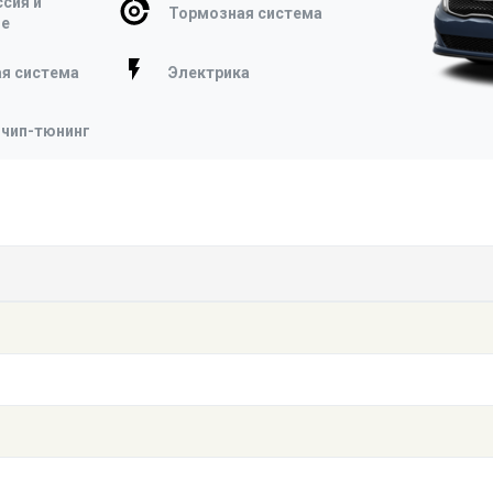
сия и
Тормозная система
ие
я система
Электрика
 чип-тюнинг