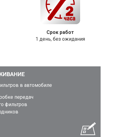
Срок работ
1 день, без ожидания
ЖИВАНИЕ
фильтров в автомобиле
оробке передач
го фильтров
ходников