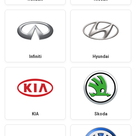
Infiniti
Hyundai
KIA
Skoda