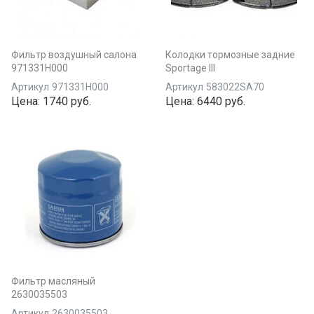
Фильтр воздушный салона
Колодки тормозные задние
971331H000
Sportage III
Артикул
971331H000
Артикул
583022SA70
Цена:
1740 руб.
Цена:
6440 руб.
Фильтр масляный
2630035503
Артикул
2630035503