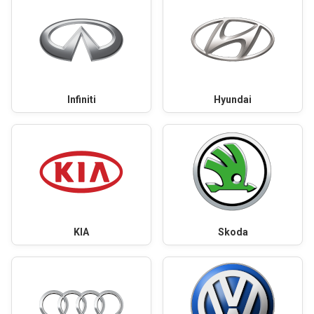
Infiniti
Hyundai
KIA
Skoda